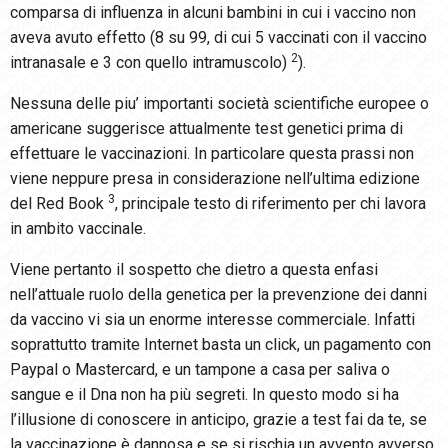
comparsa di influenza in alcuni bambini in cui i vaccino non
aveva avuto effetto (8 su 99, di cui 5 vaccinati con il vaccino
2
intranasale e 3 con quello intramuscolo)
).
Nessuna delle piu’ importanti società scientifiche europee o
americane suggerisce attualmente test genetici prima di
effettuare le vaccinazioni. In particolare questa prassi non
viene neppure presa in considerazione nell’ultima edizione
3
del Red Book
, principale testo di riferimento per chi lavora
in ambito vaccinale.
Viene pertanto il sospetto che dietro a questa enfasi
nell’attuale ruolo della genetica per la prevenzione dei danni
da vaccino vi sia un enorme interesse commerciale. Infatti
soprattutto tramite Internet basta un click, un pagamento con
Paypal o Mastercard, e un tampone a casa per saliva o
sangue e il Dna non ha più segreti. In questo modo si ha
l’illusione di conoscere in anticipo, grazie a test fai da te, se
la vaccinazione è dannosa e se si rischia un avvento avverso.