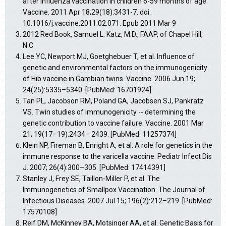
after influenza vaccination in children 6-59 months of age.
Vaccine. 2011 Apr 18;29(18):3431-7. doi:
10.1016/j.vaccine.2011.02.071. Epub 2011 Mar 9
2012 Red Book, Samuel L. Katz, M.D., FAAP, of Chapel Hill,
N.C
Lee YC, Newport MJ, Goetghebuer T, et al. Influence of
genetic and environmental factors on the immunogenicity
of Hib vaccine in Gambian twins. Vaccine. 2006 Jun 19;
24(25):5335–5340. [PubMed: 16701924]
Tan PL, Jacobson RM, Poland GA, Jacobsen SJ, Pankratz
VS. Twin studies of immunogenicity -- determining the
genetic contribution to vaccine failure. Vaccine. 2001 Mar
21; 19(17–19):2434– 2439. [PubMed: 11257374]
Klein NP, Fireman B, Enright A, et al. A role for genetics in the
immune response to the varicella vaccine. Pediatr Infect Dis
J. 2007; 26(4):300–305. [PubMed: 17414391]
Stanley J, Frey SE, Taillon-Miller P, et al. The
Immunogenetics of Smallpox Vaccination. The Journal of
Infectious Diseases. 2007 Jul 15; 196(2):212–219. [PubMed:
17570108]
Reif DM, McKinney BA, Motsinger AA, et al. Genetic Basis for