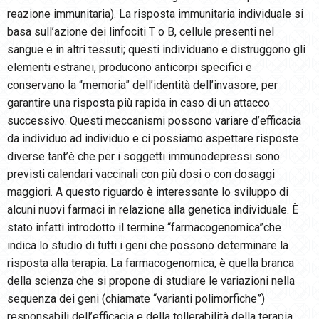
reazione immunitaria). La risposta immunitaria individuale si
basa sull’azione dei linfociti T o B, cellule presenti nel
sangue e in altri tessuti; questi individuano e distruggono gli
elementi estranei, producono anticorpi specifici e
conservano la “memoria” dell’identità dell’invasore, per
garantire una risposta più rapida in caso di un attacco
successivo. Questi meccanismi possono variare d’efficacia
da individuo ad individuo e ci possiamo aspettare risposte
diverse tant’è che per i soggetti immunodepressi sono
previsti calendari vaccinali con più dosi o con dosaggi
maggiori. A questo riguardo è interessante lo sviluppo di
alcuni nuovi farmaci in relazione alla genetica individuale. È
stato infatti introdotto il termine “farmacogenomica”che
indica lo studio di tutti i geni che possono determinare la
risposta alla terapia. La farmacogenomica, è quella branca
della scienza che si propone di studiare le variazioni nella
sequenza dei geni (chiamate “varianti polimorfiche”)
responsabili dell’efficacia e della tollerabilità della terapia