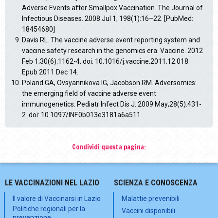
Adverse Events after Smallpox Vaccination. The Journal of
Infectious Diseases. 2008 Jul 1; 198(1):16–22. [PubMed:
18454680]
Davis RL. The vaccine adverse event reporting system and
vaccine safety research in the genomics era. Vaccine. 2012
Feb 1;30(6):1162-4. doi: 10.1016/j.vaccine.2011.12.018.
Epub 2011 Dec 14.
Poland GA, Ovsyannikova IG, Jacobson RM. Adversomics:
the emerging field of vaccine adverse event
immunogenetics. Pediatr Infect Dis J. 2009 May;28(5):431-
2. doi: 10.1097/INF.0b013e3181a6a511
Condividi questa pagina:
LE VACCINAZIONI NEL LAZIO
SCIENZA E CONOSCENZA
Il valore di Vaccinarsi in Lazio
Malattie prevenibili
Politiche regionali per la
Vaccini disponibili
prevenzione