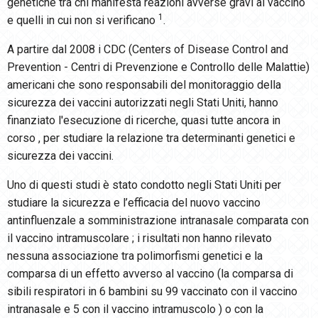
genetiche tra chi manifesta reazioni avverse gravi al vaccino
1
e quelli in cui non si verificano
.
A partire dal 2008 i CDC (Centers of Disease Control and
Prevention - Centri di Prevenzione e Controllo delle Malattie)
americani che sono responsabili del monitoraggio della
sicurezza dei vaccini autorizzati negli Stati Uniti, hanno
finanziato l'esecuzione di ricerche, quasi tutte ancora in
corso , per studiare la relazione tra determinanti genetici e
sicurezza dei vaccini.
Uno di questi studi è stato condotto negli Stati Uniti per
studiare la sicurezza e l’efficacia del nuovo vaccino
antinfluenzale a somministrazione intranasale comparata con
il vaccino intramuscolare ; i risultati non hanno rilevato
nessuna associazione tra polimorfismi genetici e la
comparsa di un effetto avverso al vaccino (la comparsa di
sibili respiratori in 6 bambini su 99 vaccinato con il vaccino
intranasale e 5 con il vaccino intramuscolo ) o con la