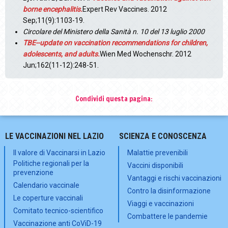
borne encephalitis.
Expert Rev Vaccines. 2012
Sep;11(9):1103-19.
Circolare del
Ministero della Sanità n. 10 del 13 luglio 2000
TBE
--update on vaccination recommendations for children,
adolescents, and adults.
Wien Med Wochenschr. 2012
Jun;162(11-12):248-51.
Condividi questa pagina:
LE VACCINAZIONI NEL LAZIO
SCIENZA E CONOSCENZA
Il valore di Vaccinarsi in Lazio
Malattie prevenibili
Politiche regionali per la
Vaccini disponibili
prevenzione
Vantaggi e rischi vaccinazioni
Calendario vaccinale
Contro la disinformazione
Le coperture vaccinali
Viaggi e vaccinazioni
Comitato tecnico-scientifico
Combattere le pandemie
Vaccinazione anti CoViD-19