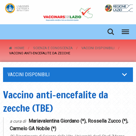
HOME
SCIENZA E CONOSCENZA
VACCINI DISPONIBILI
VACCINO ANTI-ENCEFALITE DA ZECCHE
VACCINI DISPONIBILI
Vaccino anti-encefalite da
zecche (TBE)
Mariavalentina Giordano (*), Rossella Zucco (*),
a cura di
Carmelo GA Nobile (*)