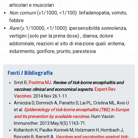
articolari e muscolari
Non comuni
(≥1/1000, <1/100): linfadenopatia, vomito,
febbre
Rare
(≥ 1/10000, <1/1000): ipersensibilità sonnolenza,
vertigini (solo per la prima dose) , diarrea, dolore
addominale, reazioni al sito di iniezione quali: eritema,
indurimento, gonfiore, prurito, parestesia
Fonti / Bibliografia
Smit R,
Postma MJ
.
Review of tick-borne encephalitis and
vaccines: clinical and economical aspects.
Expert Rev
Vaccines.
2014 Nov 26:1-11.
Amicizia D, Domnich A, Panatto D, Lai PL, Cristina ML, Avio U
et al.
Epidemiology of tick-borne encephalitis (TBE) in Europe
and its prevention by available vaccines.
Hum Vaccin
Immunother. 2013 May;9(5):1163-71.
Kollaritsch H, Paulke-Korinek M, Holzmann H, Hombach J,
Bjorvatn B, Barrett A.
Vaccines and vaccination against tick-